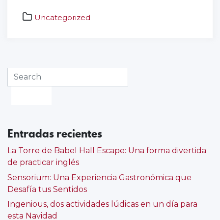
Uncategorized
aprender
inglés
,
aprender
jugando
,
bilingüe
,
bilingüismo
,
educación
,
empresas
oscenses
,
enseñanza
,
enseñar
Entradas recientes
inglés
,
escape
La Torre de Babel Hall Escape: Una forma divertida
game
,
de practicar inglés
escape
Sensorium: Una Experiencia Gastronómica que
room
,
Desafía tus Sentidos
gamificación
,
hall
Ingenious, dos actividades lúdicas en un día para
escape
,
esta Navidad