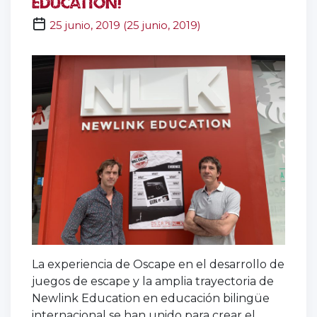
Education!
room
,
25 junio, 2019
(
25 junio, 2019
)
Rosa
gamificación
,
hall
escape
,
huesca
,
inglés
,
juego
de
escape
,
newlink
,
oscape
,
room
escape
,
team
building
La experiencia de Oscape en el desarrollo de
juegos de escape y la amplia trayectoria de
Newlink Education en educación bilingüe
internacional se han unido para crear el