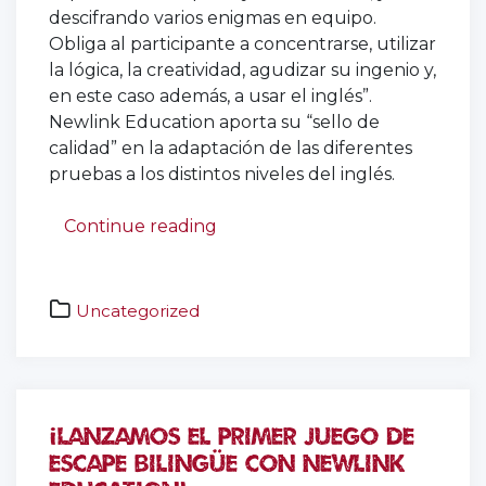
descifrando varios enigmas en equipo.
Obliga al participante a concentrarse, utilizar
la lógica, la creatividad, agudizar su ingenio y,
en este caso además, a usar el inglés”.
Newlink Education aporta su “sello de
calidad” en la adaptación de las diferentes
pruebas a los distintos niveles del inglés.
“¡Te invitamos a probar el prim
Continue reading
Uncategorized
aprender
inglés
,
bilingüe
,
bilingüismo
,
coaching
,
educación
,
¡Lanzamos el primer juego de
enseñanza
,
escape bilingüe con Newlink
escape