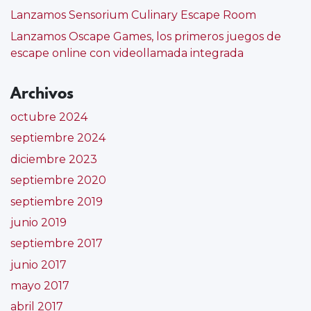
huesca
,
Lanzamos Sensorium Culinary Escape Room
inglés
,
juego
Lanzamos Oscape Games, los primeros juegos de
de
escape online con videollamada integrada
escape
,
new
Archivos
link
,
newlink
,
octubre 2024
newlink
septiembre 2024
education
,
oscape
,
diciembre 2023
oscense
,
septiembre 2020
room
septiembre 2019
escape
,
sala
junio 2019
de
septiembre 2017
escape
junio 2017
mayo 2017
abril 2017