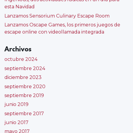
jugar
esta Navidad
en
Lanzamos Sensorium Culinary Escape Room
familia
,
oscape
,
Lanzamos Oscape Games, los primeros juegos de
oscape
escape online con videollamada integrada
games
,
sala
Archivos
de
escape
,
octubre 2024
videollamada
septiembre 2024
integrada
diciembre 2023
septiembre 2020
septiembre 2019
junio 2019
septiembre 2017
junio 2017
mayo 2017