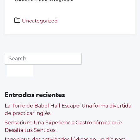
Uncategorized
emprendedores
,
escape
,
escape
game
,
escape
room
,
escapismo
,
huesca
,
juego
divertido
,
juego
Entradas recientes
en
familia
,
La Torre de Babel Hall Escape: Una forma divertida
juegos
de practicar inglés
en
Sensorium: Una Experiencia Gastronómica que
línea
,
Desafía tus Sentidos
juegos
online
,
Ingenious, dos actividades lúdicas en un día para