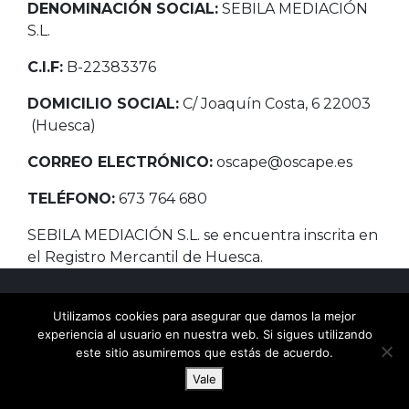
DENOMINACIÓN SOCIAL:
SEBILA MEDIACIÓN
S.L.
C.I.F:
B-22383376
DOMICILIO SOCIAL:
C/ Joaquín Costa, 6 22003
(Huesca)
CORREO ELECTRÓNICO:
oscape@oscape.es
TELÉFONO:
673 764 680
SEBILA MEDIACIÓN S.L. se encuentra inscrita en
el Registro Mercantil de Huesca.
Política de cookies
Aviso Legal
Preguntas frecuentes
Utilizamos cookies para asegurar que damos la mejor
experiencia al usuario en nuestra web. Si sigues utilizando
este sitio asumiremos que estás de acuerdo.
Vale