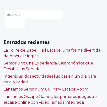
agenda
huesca
,
escape
room
,
escape
room
huesca
,
juego
Entradas recientes
de
escape
,
La Torre de Babel Hall Escape: Una forma divertida
que
de practicar inglés
hacer
Sensorium: Una Experiencia Gastronómica que
en
Desafía tus Sentidos
huesca
,
regalo
Ingenious, dos actividades lúdicas en un día para
original
esta Navidad
huesca
,
Lanzamos Sensorium Culinary Escape Room
sala
de
Lanzamos Oscape Games, los primeros juegos de
escape
,
escape online con videollamada integrada
turismo