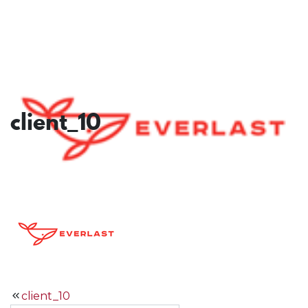
client_10
Navegación
client_10